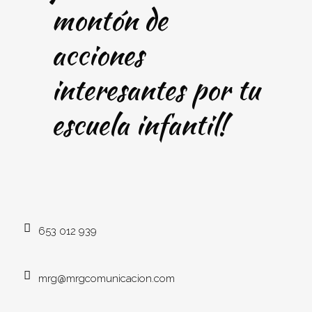
montón de
acciones
interesantes por tu
escuela infantil!
653 012 939
mrg@mrgcomunicacion.com